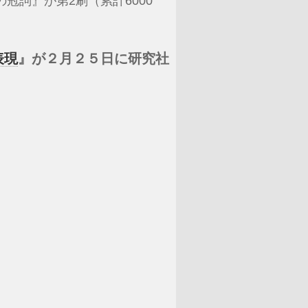
冠詞』が第2刷（累計6000
表現
』が２月２５日に研究社