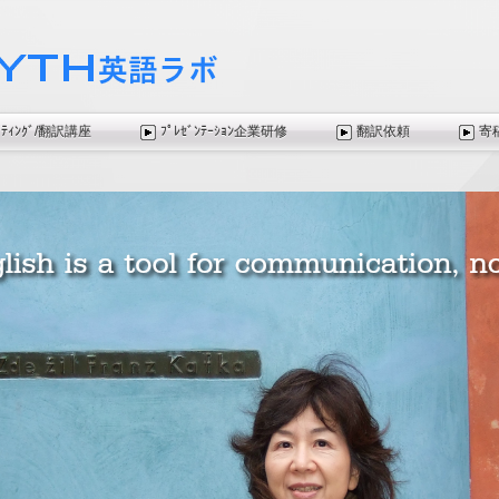
ｲﾃｨﾝｸﾞ/翻訳講座
ﾌﾟﾚｾﾞﾝﾃｰｼｮﾝ企業研修
翻訳依頼
寄