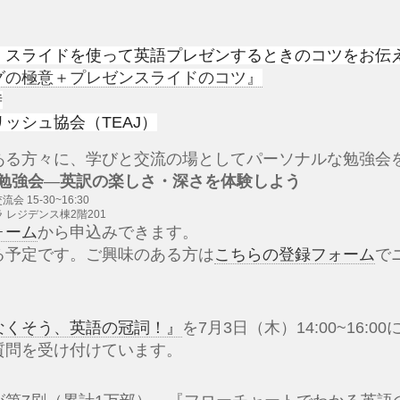
、スライドを使って英語プレゼンする
ときのコツをお伝
グの極意＋プレゼンスライドのコツ』
時
ッシュ協会（TEAJ）
ある方々に、学びと交流の場としてパーソナルな勉強会
off勉強会—英訳の楽しさ・深さを体験しよう
交流会
15-30~16:30
 レジデンス棟
2
階
201
ォーム
から申込みできます。
る予定です。ご興味のある方は
こちらの登録フォーム
で
なくそう、英語の冠詞！』
を7月3日（木）14:00~16
質問を受け付けています。