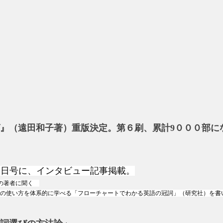
』（遠田和子著）重版決定。第６刷、累計9０００部に
２月１１日号に、インタビュー記事掲載。
本の著者に聞く
の使い方を体系的に学べる「フローチャートでわかる英語の冠詞」（研究社）を書