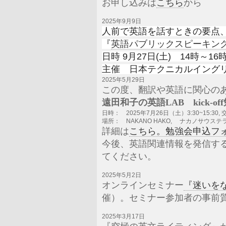
お申し込みは
こちら
から
2025年9月9日
人前で英語を話すときの要点
『
英語パブリックスピーキン
日時 9月27日(土) 14時～16
主催 日本テクニカルイングリ
2025年5月29日
この度、翻訳や英語に関心の
遠田和子の英語LAB kick-
日時：
2025
年
7
月
26
日（土）
3:30~15:30,
場所：
NAKANO HAKO,
ナカノサウステラ
詳細は
こちら。勉強会申込フ
今後、英語関連情報を発信す
てください。
2025年5月2日
オンラインセミナー
『迷いを
催）。セミナー参加者の事前
2025年3月17日