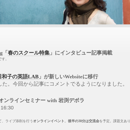
ng「
春のスクール特集
」にインタビュー記事掲載
です。
田和子の英語LAB
」が新しいWebsiteに移行
した。今回から記事にコメントでるようになりました。
ffオンラインセミナー with 岩渕デボラ
16:30
て、ライブ添削を行う
オンラインイベント
。
後半の
30分は交流会
を予定。課題文あ